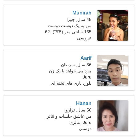
Munirah
45 سال, جوزا
من به یک دوست دوست
نجیب نیاز دارم
165 سانتی متر (5'5")، 62
عروسی
کیلوگرم (136 پوند)
Aarif
36 سال, سرطان
مرد می خواهد با یک زن
Juru
ملاقات کند 28-31
بلوز، بازی های تخته ای
Hanan
56 سال, ترازو
من عاشق جلسات و تئاتر
Juru، مالزی
هستم
دوستی