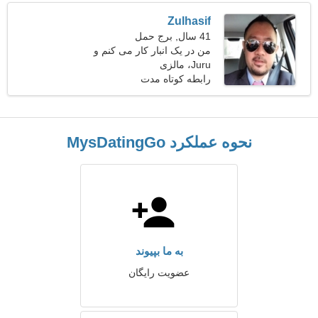
Zulhasif
41 سال, برج حمل
من در یک انبار کار می کنم و
Juru، مالزی
دنبال یک زن مهربان هستم
رابطه کوتاه مدت
نحوه عملکرد MysDatingGo
به ما بپیوند
عضویت رایگان