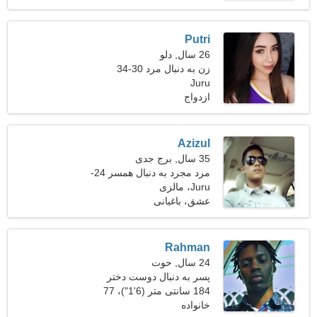
Putri
26 سال, دلو
زن به دنبال مرد 30-34
Juru
ازدواج
Azizul
35 سال, برج جدی
مرد مجرد به دنبال همسر 24-
31
Juru، مالزی
عشق، باغبانی
Rahman
24 سال, حوت
پسر به دنبال دوست دختر
است
184 سانتی متر (6'1")، 77
خانواده
کیلوگرم (169 پوند)