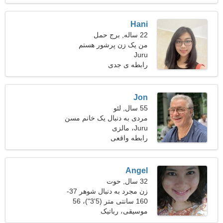
Hani
22 ساله, برج حمل
من یک زن پرشور هستم
Juru
رابطه ی جدی
Jon
55 سال, لئو
مردی به دنبال یک خانم مسن
47-50
Juru، مالزی
رابطه واقعی
Angel
32 سال, حوت
زن مجرد به دنبال شوهر 37-
43
160 سانتی متر (5'3")، 56
کیلوگرم (123 پوند)
موسیقی، رباتیک