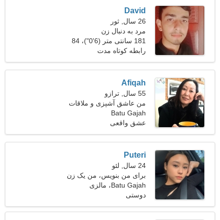
David
26 سال, ثور
مرد به دنبال زن
181 سانتی متر (6'0")، 84
کیلوگرم (185 پوند)
رابطه کوتاه مدت
Afiqah
55 سال, ترازو
من عاشق آشپزی و ملاقات
هستم
Batu Gajah
عشق واقعی
Puteri
24 سال, لئو
برای من بنویس، من یک زن
پیچیده هستم
Batu Gajah، مالزی
دوستی