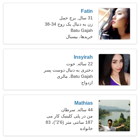
Fatin
31 سال, برج حمل
زن به دنبال یک زوج 34-38
Batu Gajah
خریدها، بیسبال
Insyirah
22 ساله, حوت
دختری به دنبال دوست پسر
26-31
Batu Gajah، مالزی
ازدواج
Mathias
44 ساله, سرطان
من در پلی کلینیک کار می
187 سانتی متر (6'2")، 83
کنم، به یک خانم فوق العاده
خانواده
نیاز دارم
کیلوگرم (182 پوند)