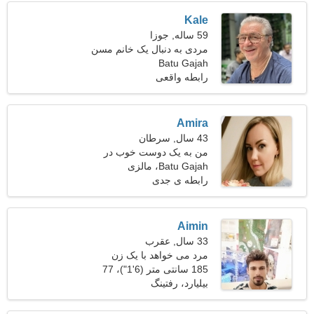
Kale
59 ساله, جوزا
مردی به دنبال یک خانم مسن
Batu Gajah
رابطه واقعی
Amira
43 سال, سرطان
من به یک دوست خوب در
Batu Gajah، مالزی
کنارم نیاز دارم
رابطه ی جدی
Aimin
33 سال, عقرب
مرد می خواهد با یک زن
ملاقات کند
185 سانتی متر (6'1")، 77
کیلوگرم (169 پوند)
بیلیارد، رفتینگ