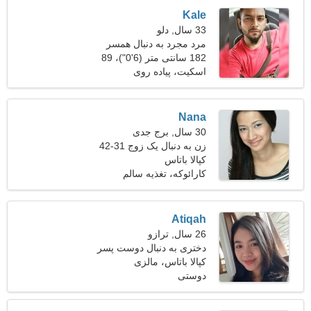
Kale
33 سال, دلو
مرد مجرد به دنبال همسر
182 سانتی متر (6'0")، 89
کیلوگرم (196 پوند)
اسکیت، پیاده روی
Nana
30 سال, برج جدی
زن به دنبال یک زوج 31-42
کپالا باتاس
کارائوکه، تغذیه سالم
Atiqah
26 سال, ترازو
دختری به دنبال دوست پسر
32-35
کپالا باتاس، مالزی
دوستی