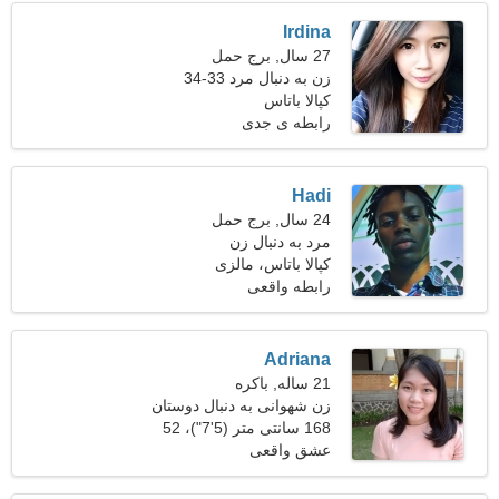
Irdina
27 سال, برج حمل
زن به دنبال مرد 33-34
کپالا باتاس
رابطه ی جدی
Hadi
24 سال, برج حمل
مرد به دنبال زن
کپالا باتاس، مالزی
رابطه واقعی
Adriana
21 ساله, باکره
زن شهوانی به دنبال دوستان
168 سانتی متر (5'7")، 52
کیلوگرم (114 پوند)
عشق واقعی