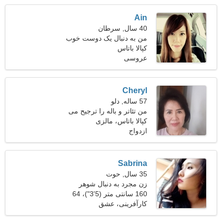
Ain
40 سال, سرطان
من به دنبال یک دوست خوب
کپالا باتاس
برای رقص هستم
عروسی
Cheryl
57 ساله, دلو
من تئاتر و باله را ترجیح می
دهم
کپالا باتاس، مالزی
ازدواج
Sabrina
35 سال, حوت
زن مجرد به دنبال شوهر
160 سانتی متر (5'3")، 64
کیلوگرم (141 پوند)
کارآفرینی، عشق