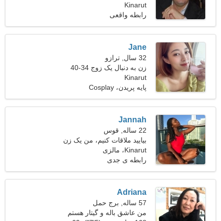
Kinarut
48-54
رابطه واقعی
Jane
32 سال, ترازو
زن به دنبال یک زوج 34-40
Kinarut
پایه پریدن، Cosplay
Jannah
22 ساله, قوس
بیایید ملاقات کنیم، من یک زن
Kinarut، مالزی
تماشایی هستم
رابطه ی جدی
Adriana
57 ساله, برج حمل
من عاشق باله و گیتار هستم