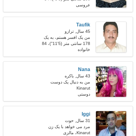
عروسی
کیلوگرم (119 پوند)
Taufik
45 سال, ترازو
من یک افسر هستم، به یک
زن فوق العاده نیاز دارم
178 سانتی متر (5'11")، 84
خانواده
کیلوگرم (185 پوند)
Nana
43 سال, باکره
من به دنبال یک دوست
Kinarut
تناسب اندام فوق العاده
هستم
دوستی
Iggi
31 سال, حوت
مرد می خواهد با یک زن
Kinarut، مالزی
ملاقات کند 23-30