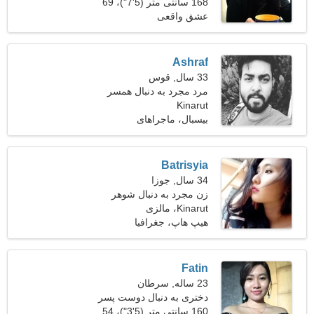
168 سانتی متر (5'7")، 69
کیلوگرم (152 پوند)
عشق واقعی
Ashraf
33 سال, قوس
مرد مجرد به دنبال همسر
Kinarut
بیسبال، ماجراهای
Batrisyia
34 سال, جوزا
زن مجرد به دنبال شوهر
Kinarut، مالزی
هیپ هاپ، جغرافیا
Fatin
23 ساله, سرطان
دختری به دنبال دوست پسر
160 سانتی متر (5'3")، 54