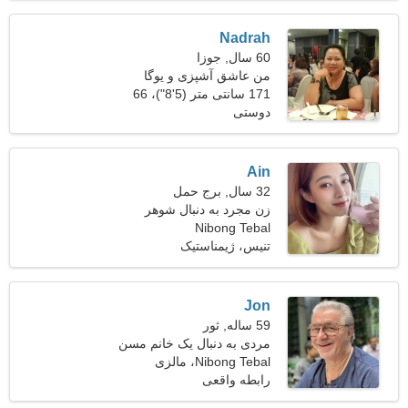
Nadrah
60 سال, جوزا
من عاشق آشپزی و یوگا
هستم
171 سانتی متر (5'8")، 66
دوستی
کیلوگرم (145 پوند)
Ain
32 سال, برج حمل
زن مجرد به دنبال شوهر
Nibong Tebal
تنیس، ژیمناستیک
Jon
59 ساله, ثور
مردی به دنبال یک خانم مسن
49-56
Nibong Tebal، مالزی
رابطه واقعی