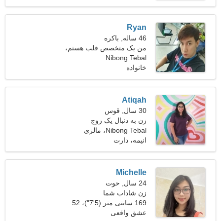
Ryan
46 ساله, باکره
من یک متخصص قلب هستم،
Nibong Tebal
به یک زن فوق العاده نیاز
دارم
خانواده
Atiqah
30 سال, قوس
زن به دنبال یک زوج
Nibong Tebal، مالزی
انیمه، دارت
Michelle
24 سال, حوت
زن شاداب شما
169 سانتی متر (5'7")، 52
کیلوگرم (114 پوند)
عشق واقعی