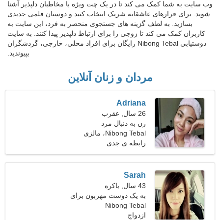
وب سایت به شما کمک می کند تا در یک چت ویژه با مخاطبان دلپذیر آشنا
شوید. برای قرارهای عاشقانه شریک انتخاب کنید و دوستان قلمی جدیدی
بسازید. به لطف گزینه های جستجوی منحصر به فرد، این سایت به
کاربران کمک می کند تا زوجی را برای ارتباط دلپذیر پیدا کنند. به سایت
دوستیابی Nibong Tebal رایگان برای افراد محلی، خارجی، گردشگران
بپیوندید.
مردان و زنان آنلاین
Adriana
26 سال, عقرب
زن به دنبال مرد
Nibong Tebal، مالزی
رابطه ی جدی
Sarah
43 سال, باکره
به یک دوست مهربون برای
Nibong Tebal
قدم زدن با هم نیاز دارم
ازدواج