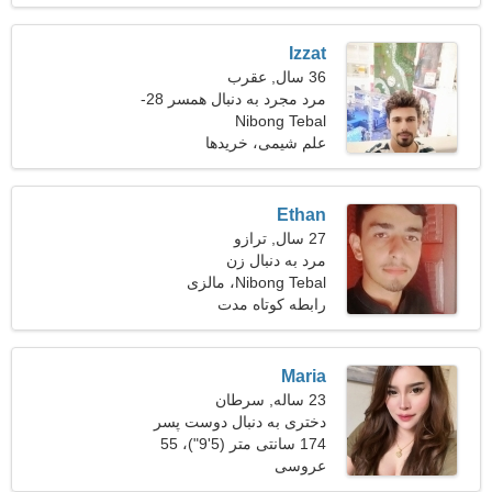
Izzat
36 سال, عقرب
مرد مجرد به دنبال همسر 28-
Nibong Tebal
31
علم شیمی، خریدها
Ethan
27 سال, ترازو
مرد به دنبال زن
Nibong Tebal، مالزی
رابطه کوتاه مدت
Maria
23 ساله, سرطان
دختری به دنبال دوست پسر
174 سانتی متر (5'9")، 55
عروسی
کیلوگرم (121 پوند)