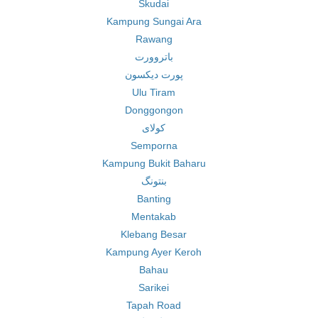
Skudai
Kampung Sungai Ara
Rawang
باتروورت
پورت دیکسون
Ulu Tiram
Donggongon
کولای
Semporna
Kampung Bukit Baharu
بنتونگ
Banting
Mentakab
Klebang Besar
Kampung Ayer Keroh
Bahau
Sarikei
Tapah Road