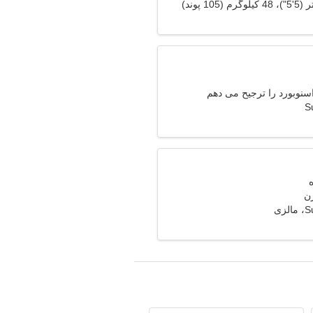
نوبورد را ترجیح می دهم
S
زن
زی