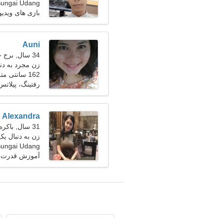
Sungai Udang، مالز
بازی های ویدی
Auni
34 سال, برج جدی
زن مجرد به دن
162 سانتی متر (5'4")، 56 کیلوگرم (123 پوند)
رفتینگ، پیلاتس
Alexandra
31 سال, باکره
زن به دنبال یک زو
Sungai Udang، مالز
آموزش قدرت، 