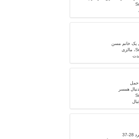
S
ل یک خانم مسن
زی
مدت
دنبال همسر
S
بال
-37