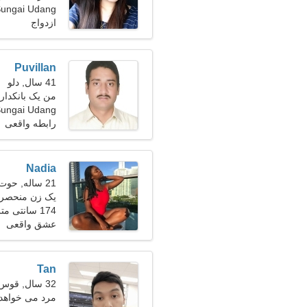
Sungai Udang، مالز
ازدواج
Puvillan
41 سال, دلو
من یک بانکدار
ungai Udang
رابطه واقعی
Nadia
21 ساله, حوت
یک زن منحصر ب
174 سانتی متر (5'9")، 50 کیلوگرم (110 پوند)
عشق واقعی
Tan
32 سال, قوس
مرد می خواهد با