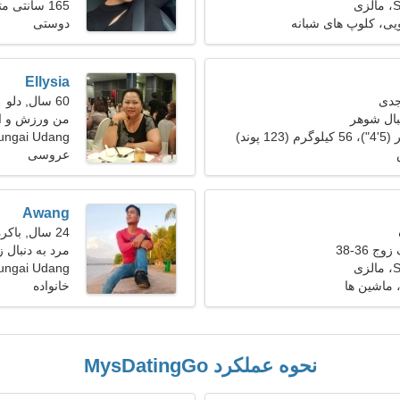
ی
165 سانتی متر (5'5")، 48 کیلوگرم (105 پوند)
ویی، کلوپ های شبانه
دوستی
Ellysia
60 سال, دلو
بال شوهر
من ورزش و اس
ungai Udang
عروسی
Awang
24 سال, باکره
ج 36-38
مرد به دنبال 
ی
Sungai Udang، مال
ماشین ها
خانواده
نحوه عملکرد MysDatingGo