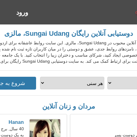
ورود
ا
دوستیابی آنلاین رایگان Sungai Udang، مالزی
MysDatingGo سرویس دوستیابی آنلاین محبوب در Sungai Udang، مالزی. این سایت
، نامزدهای روابط جدی، عشق و دوستی را در میان کاربران تازه ثبت نام شده پی
خصوصی ایجاد کنید، شرکای مناسب و دختران زیبا را انتخاب کنید. با یک جامعه
برای ارتباط کمک می کند. به سایت دوستیابی Sungai Udang رایگان برای افراد محلی، خارجی، گردشگران بپیوندید.
مردان و زنان آنلاین
Hanan
40 سال, برج حمل
ل دوست پسر
به یک دوست فر