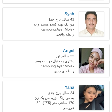
Syah
41 سال, برج حمل
من یک تهیه کننده هستم و به
Kampung Ayer Molek
دنبال یک زن جذاب هستم
رابطه واقعی
Angel
22 ساله, ثور
دختری به دنبال دوست پسر
Kampung Ayer Molek،
27-31
مالزی
رابطه ی جدی
Yana
24 سال, برج جدی
به من زنگ بزن، من یک زن
احساساتی هستم
170 سانتی متر (5'7")، 52
عروسی
کیلوگرم (114 پوند)