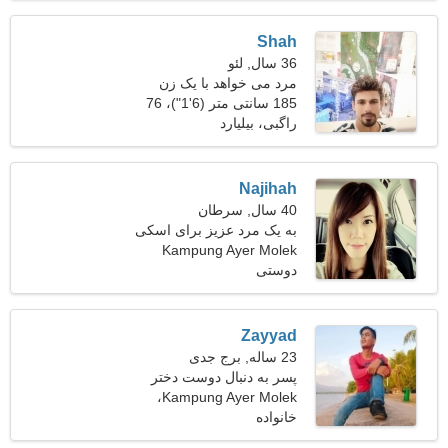
Shah
36 سال, لئو
مرد می خواهد با یک زن
ملاقات کند
185 سانتی متر (6'1")، 76
کیلوگرم (167 پوند)
راگبی، بیلیارد
Najihah
40 سال, سرطان
به یک مرد عزیز برای اسکی
نیازمندم
Kampung Ayer Molek
دوستی
Zayyad
23 ساله, برج جدی
پسر به دنبال دوست دختر
است 26-28
Kampung Ayer Molek،
مالزی
خانواده