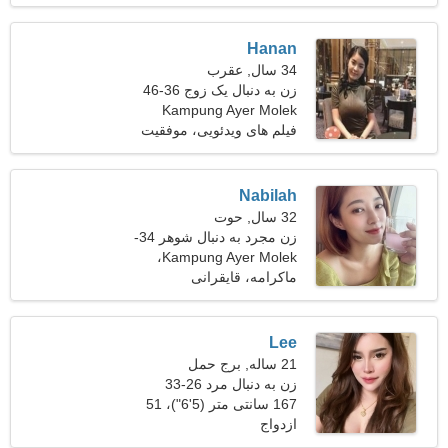
Hanan
34 سال, عقرب
زن به دنبال یک زوج 36-46
Kampung Ayer Molek
فیلم های ویدئویی، موفقیت
Nabilah
32 سال, حوت
زن مجرد به دنبال شوهر 34-
Kampung Ayer Molek،
44
مالزی
ماکرامه، قایقرانی
Lee
21 ساله, برج حمل
زن به دنبال مرد 26-33
167 سانتی متر (5'6")، 51
ازدواج
کیلوگرم (112 پوند)