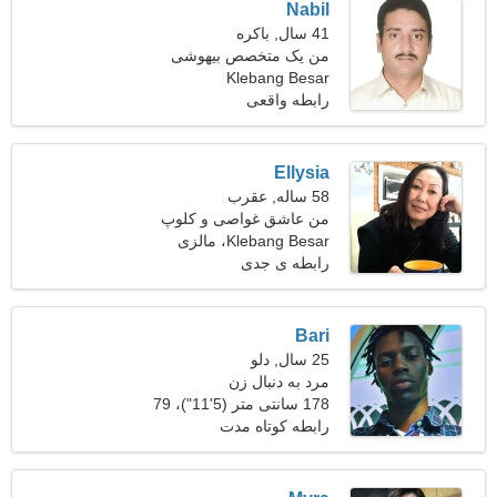
Nabil
41 سال, باکره
من یک متخصص بیهوشی
Klebang Besar
هستم و به دنبال یک زن زیبا
هستم
رابطه واقعی
Ellysia
58 ساله, عقرب
من عاشق غواصی و کلوپ
Klebang Besar، مالزی
های شبانه هستم
رابطه ی جدی
Bari
25 سال, دلو
مرد به دنبال زن
178 سانتی متر (5'11")، 79
کیلوگرم (174 پوند)
رابطه کوتاه مدت