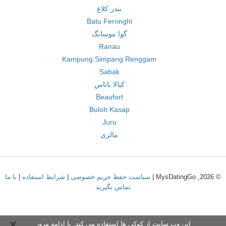
بندر کلاغ
Batu Ferringhi
گوا موسانگ
Ranau
Kampung Simpang Renggam
Sabak
کپالا باتاس
Beaufort
Buloh Kasap
Juru
مالزی
© 2026, MysDatingGo |
سیاست حفظ حریم خصوصی
|
شرایط استفاده
|
با ما
تماس بگیرید
این وب سایت از کوکی ها استفاده می کند. با ادامه مرور