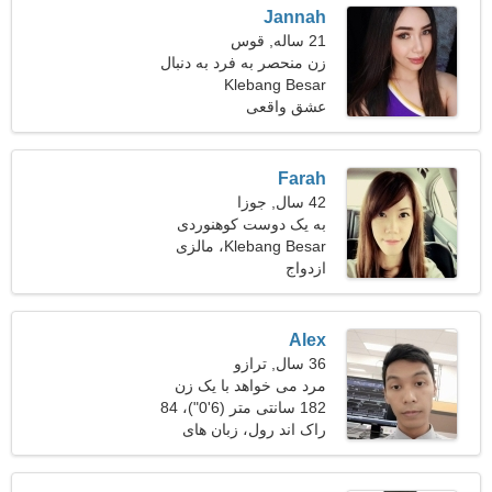
Jannah
21 ساله, قوس
زن منحصر به فرد به دنبال
Klebang Besar
یک رابطه عاشقانه است
عشق واقعی
Farah
42 سال, جوزا
به یک دوست کوهنوردی
پرشور نیاز دارم
Klebang Besar، مالزی
ازدواج
Alex
36 سال, ترازو
مرد می خواهد با یک زن
ملاقات کند 26-32
182 سانتی متر (6'0")، 84
کیلوگرم (185 پوند)
راک اند رول، زبان های
خارجی