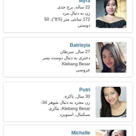
Myra
22 ساله, برج جدی
زن به دنبال مرد
172 سانتی متر (5'8")، 50
دوستی
کیلوگرم (110 پوند)
Batrisyia
27 سال, سرطان
دختری به دنبال دوست پسر
Klebang Besar
28-36
عروسی
Putri
30 سال, باکره
زن مجرد به دنبال شوهر 34-
37
Klebang Besar، مالزی
بسکتبال، اسنوبرد
Michelle