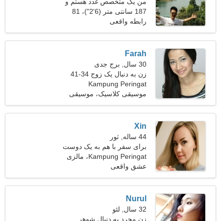
من یک متخصص غدد هستم و
187 سانتی متر (6'2")، 81
به دنبال یک خانم باحال هستم
کیلوگرم (178 پوند)
رابطه واقعی
Farah
30 سال, برج جدی
زن به دنبال یک زوج 34-41
Kampung Peringat
موسیقی کلاسیک، موسیقی
Xin
44 ساله, ثور
برای سفر با هم به یک دوست
تنومند نیاز دارم
Kampung Peringat، مالزی
عشق واقعی
Nurul
32 سال, لئو
زن مجرد به دنبال شوهر