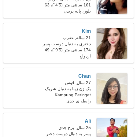
161 سانتی متر (5'4")، 63
کیلوگرم (138 پوند)
بلوز، پایه پریدن
Kim
21 ساله, عقرب
دختری به دنبال دوست پسر
174 سانتی متر (5'9")، 49
ازدواج
کیلوگرم (108 پوند)
Chan
27 سال, قوس
یک زن زیبا به دنبال شریک
زندگی است
Kampung Peringat
رابطه ی جدی
Ali
25 سال, برج جدی
پسر به دنبال دوست دختر