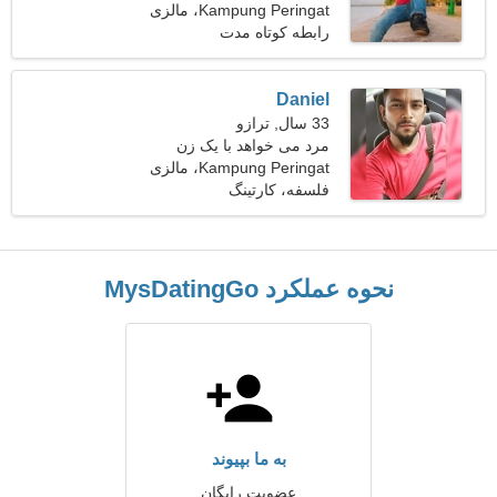
است 21-28
Kampung Peringat، مالزی
رابطه کوتاه مدت
Daniel
33 سال, ترازو
مرد می خواهد با یک زن
ملاقات کند 25-30
Kampung Peringat، مالزی
فلسفه، کارتینگ
نحوه عملکرد MysDatingGo
به ما بپیوند
عضویت رایگان