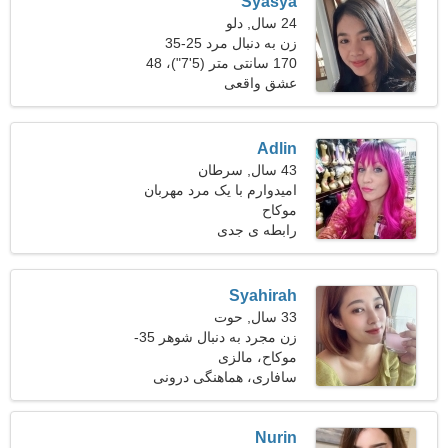
Syasya
24 سال, دلو
زن به دنبال مرد 25-35
170 سانتی متر (5'7")، 48
کیلوگرم (105 پوند)
عشق واقعی
Adlin
43 سال, سرطان
امیدوارم با یک مرد مهربان
موکاح
قرار بگذارم
رابطه ی جدی
Syahirah
33 سال, حوت
زن مجرد به دنبال شوهر 35-
44
موکاح، مالزی
سافاری، هماهنگی درونی
Nurin