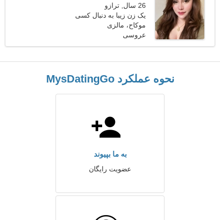
26 سال, ترازو
یک زن زیبا به دنبال کسی
موکاح، مالزی
مثل شما می گردد
عروسی
نحوه عملکرد MysDatingGo
به ما بپیوند
عضویت رایگان