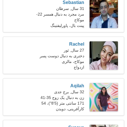
Sebastian
31 سال, سرطان
مرد مجرد به دنبال همسر 22-
28
موکاح
پینت بال، پاورلیفتینگ
Rachel
27 سال, ثور
دختری به دنبال دوست پسر
موکاح، مالزی
ازدواج
Aqilah
32 سال, برج جدی
زن به دنبال یک زوج 35-41
171 سانتی متر (5'8")، 54
کیلوگرم (119 پوند)
کارآفرینی، دویدن