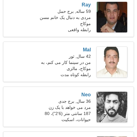
Ray
59 ساله, برج حمل
مردی به دنبال یک خانم مسن
47-55
موکاح
رابطه واقعی
Mal
42 سال, ثور
من در سینما کار می کنم، به
موکاح، مالزی
یک زن مهربان نیاز دارم
رابطه کوتاه مدت
Neo
36 سال, برج جدی
مرد می خواهد با یک زن
ملاقات کند 29-34
187 سانتی متر (6'2")، 80
کیلوگرم (176 پوند)
حیوانات، اسکیت